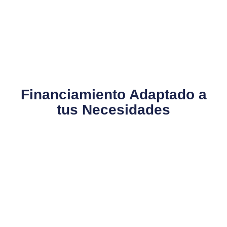
Financiamiento Adaptado a
tus Necesidades​
En Gemini, entendemos que la inversión en maquinaria de alta
tecnología puede ser un desafío. Por eso, ofrecemos diversas
opciones de financiamiento que se adaptan a las capacidades
y necesidades de tu empresa. Ya sea que necesites un plan de
pago a plazos, leasing operativo o financiamiento directo,
estamos aquí para ayudarte a encontrar la solución que mejor
se ajuste a tu presupuesto. Nuestro objetivo es facilitar el
acceso a la tecnología que impulsará tu negocio hacia el éxito.