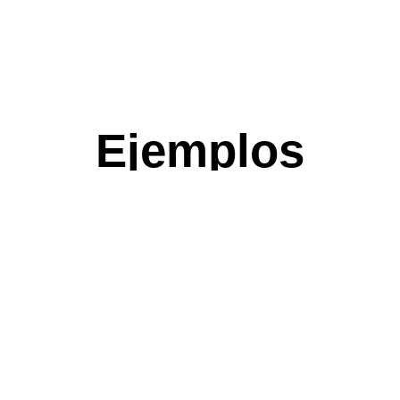
Ejemplos
Prácticos de
Aplicación
Los repuestos que ofrecemos son ideales para diversos
escenarios dentro de la industria maderera. Por ejemplo, en
un taller de muebles, un repuesto de calidad puede
prolongar la vida útil de la enchapadora, permitiendo un