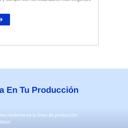
a En Tu Producción
ina moderna en tu línea de producción
laras: