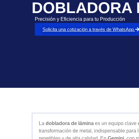
DOBLADORA 
Precisión y Eficiencia para tu Producción
Solicita una cotización a través de WhatsApp.
La
dobladora de lámina
es un equipo clave 
transformación de metal, indispensable para 
repetibles y de alta calidad. En
Gemini
, con 