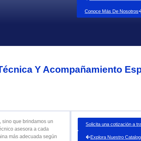
Conoce Más De Nosotros
Técnica Y Acompañamiento Esp
, sino que brindamos un
Solicita una cotización a 
técnico asesora a cada
lámina más adecuada según
Explora Nuestro Catalog