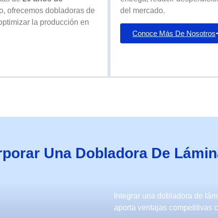
no, ofrecemos dobladoras de
del mercado.
ptimizar la producción en
Conoce Más De Nosotros
orporar Una Dobladora De Lámin
Integrar una dobladora de lám
aporta ventajas competitivas c