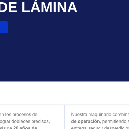
DE LÁMINA
en los procesos de
Nuestra maquinaria combin
lograr dobleces precisos,
de operación
, permitiendo
más de
20 años de
entrega, reducir desperdici