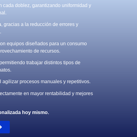
 cada doblez, garantizando uniformidad y
nal.
s
, gracias a la reducción de errores y
.
con equipos diseñados para un consumo
provechamiento de recursos.
 permitiendo trabajar distintos tipos de
matos.
al agilizar procesos manuales y repetitivos.
rectamente en mayor rentabilidad y mejores
sonalizada hoy mismo.