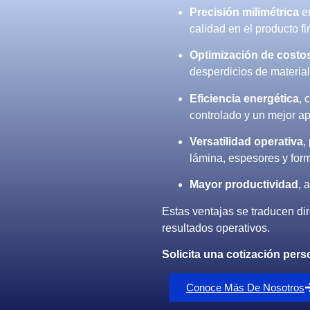
Precisión milimétrica
en
calidad en el producto fi
Optimización de costo
desperdicios de material
Eficiencia energética
, 
controlado y un mejor a
Versatilidad operativa
,
lámina, espesores y for
Mayor productividad
, 
Estas ventajas se traducen di
resultados operativos.
Solicita una cotización per
Conoce Más De Nosotros