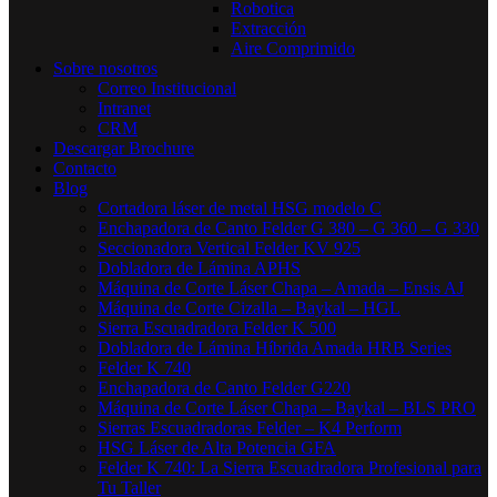
Robotica
Extracción
Aire Comprimido
Sobre nosotros
Correo Institucional
Intranet
CRM
Descargar Brochure
Contacto
Blog
Cortadora láser de metal HSG modelo C​
Enchapadora de Canto Felder G 380 – G 360 – G 330
Seccionadora Vertical Felder KV 925
Dobladora de Lámina APHS
Máquina de Corte Láser Chapa – Amada – Ensis AJ
Máquina de Corte Cizalla – Baykal – HGL
Sierra Escuadradora Felder K 500
Dobladora de Lámina Híbrida Amada HRB Series
Felder K 740
Enchapadora de Canto Felder G220
Máquina de Corte Láser Chapa – Baykal – BLS PRO
Sierras Escuadradoras Felder – K4 Perform
HSG Láser de Alta Potencia GFA
Felder K 740: La Sierra Escuadradora Profesional para
Tu Taller