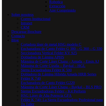
Robotica
Extracción
Aire Comprimido
Sobre nosotros
Correo Institucional
Intranet
CRM
Descargar Brochure
Contacto
Blog
Cortadora láser de metal HSG modelo C​
Enchapadora de Canto Felder G 380 – G 360 – G 330
Seccionadora Vertical Felder KV 925
Dobladora de Lámina APHS
Máquina de Corte Láser Chapa – Amada – Ensis AJ
Máquina de Corte Cizalla – Baykal – HGL
Sierra Escuadradora Felder K 500
Dobladora de Lámina Híbrida Amada HRB Series
Felder K 740
Enchapadora de Canto Felder G220
Máquina de Corte Láser Chapa – Baykal – BLS PRO
Sierras Escuadradoras Felder – K4 Perform
HSG Láser de Alta Potencia GFA
Felder K 740: La Sierra Escuadradora Profesional para
Tu Taller