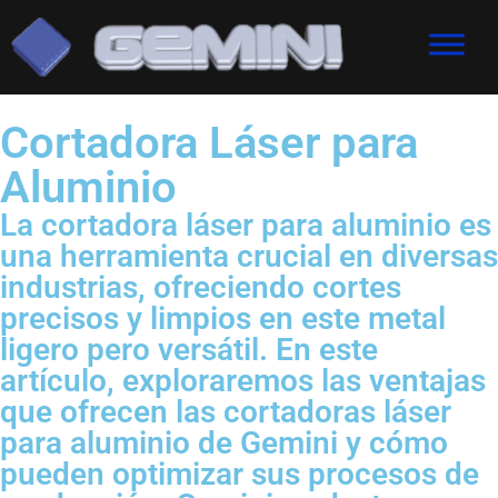
Cortadora Láser para
Aluminio
La cortadora láser para aluminio es
una herramienta crucial en diversas
industrias, ofreciendo cortes
precisos y limpios en este metal
ligero pero versátil. En este
artículo, exploraremos las ventajas
que ofrecen las cortadoras láser
para aluminio de Gemini y cómo
pueden optimizar sus procesos de