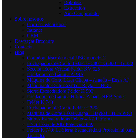
Robotica
Extracción
Aire Comprimido
Sobre nosotros
Correo Institucional
Intranet
CRM
Descargar Brochure
Contacto
Blog
Cortadora láser de metal HSG modelo C​
Enchapadora de Canto Felder G 380 – G 360 – G 330
Seccionadora Vertical Felder KV 925
Dobladora de Lámina APHS
Máquina de Corte Láser Chapa – Amada – Ensis AJ
Máquina de Corte Cizalla – Baykal – HGL
Sierra Escuadradora Felder K 500
Dobladora de Lámina Híbrida Amada HRB Series
Felder K 740
Enchapadora de Canto Felder G220
Máquina de Corte Láser Chapa – Baykal – BLS PRO
Sierras Escuadradoras Felder – K4 Perform
HSG Láser de Alta Potencia GFA
Felder K 740: La Sierra Escuadradora Profesional para
Tu Taller