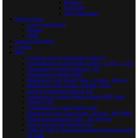
Robotica
Extracción
Aire Comprimido
Sobre nosotros
Correo Institucional
Intranet
CRM
Descargar Brochure
Contacto
Blog
Cortadora láser de metal HSG modelo C​
Enchapadora de Canto Felder G 380 – G 360 – G 330
Seccionadora Vertical Felder KV 925
Dobladora de Lámina APHS
Máquina de Corte Láser Chapa – Amada – Ensis AJ
Máquina de Corte Cizalla – Baykal – HGL
Sierra Escuadradora Felder K 500
Dobladora de Lámina Híbrida Amada HRB Series
Felder K 740
Enchapadora de Canto Felder G220
Máquina de Corte Láser Chapa – Baykal – BLS PRO
Sierras Escuadradoras Felder – K4 Perform
HSG Láser de Alta Potencia GFA
Felder K 740: La Sierra Escuadradora Profesional para
Tu Taller