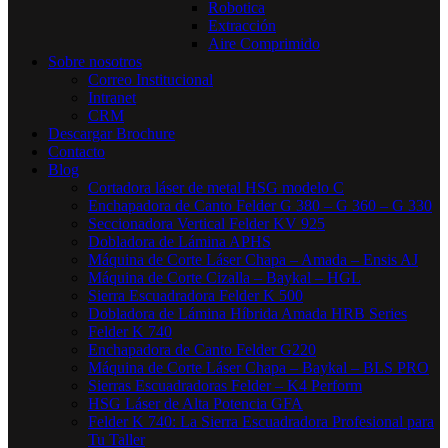
Robotica
Extracción
Aire Comprimido
Sobre nosotros
Correo Institucional
Intranet
CRM
Descargar Brochure
Contacto
Blog
Cortadora láser de metal HSG modelo C​
Enchapadora de Canto Felder G 380 – G 360 – G 330
Seccionadora Vertical Felder KV 925
Dobladora de Lámina APHS
Máquina de Corte Láser Chapa – Amada – Ensis AJ
Máquina de Corte Cizalla – Baykal – HGL
Sierra Escuadradora Felder K 500
Dobladora de Lámina Híbrida Amada HRB Series
Felder K 740
Enchapadora de Canto Felder G220
Máquina de Corte Láser Chapa – Baykal – BLS PRO
Sierras Escuadradoras Felder – K4 Perform
HSG Láser de Alta Potencia GFA
Felder K 740: La Sierra Escuadradora Profesional para
Tu Taller