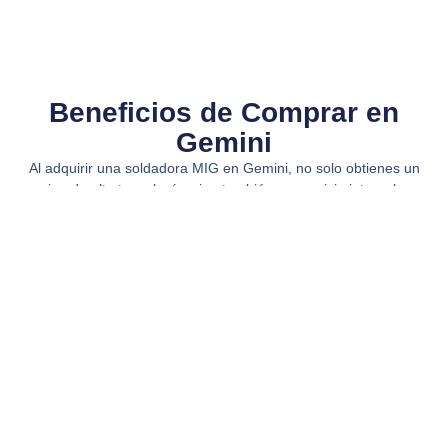
Beneficios de Comprar en
Gemini​
Al adquirir una soldadora MIG en Gemini, no solo obtienes un
equipo de alta tecnología, sino también un servicio integral que
incluye asesoría técnica, instalación, capacitación y
mantenimiento. Nuestros expertos están disponibles para
ayudarte a elegir la máquina adecuada y garantizar su correcto
funcionamiento. Además, trabajamos con marcas de prestigio
internacional como Abicor Binzel y otros, asegurando calidad y
durabilidad en cada compra.