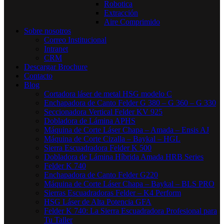
Robotica
Extracción
Aire Comprimido
Sobre nosotros
Correo Institucional
Intranet
CRM
Descargar Brochure
Contacto
Blog
Cortadora láser de metal HSG modelo C​
Enchapadora de Canto Felder G 380 – G 360 – G 330
Seccionadora Vertical Felder KV 925
Dobladora de Lámina APHS
Máquina de Corte Láser Chapa – Amada – Ensis AJ
Máquina de Corte Cizalla – Baykal – HGL
Sierra Escuadradora Felder K 500
Dobladora de Lámina Híbrida Amada HRB Series
Felder K 740
Enchapadora de Canto Felder G220
Máquina de Corte Láser Chapa – Baykal – BLS PRO
Sierras Escuadradoras Felder – K4 Perform
HSG Láser de Alta Potencia GFA
Felder K 740: La Sierra Escuadradora Profesional para
Tu Taller