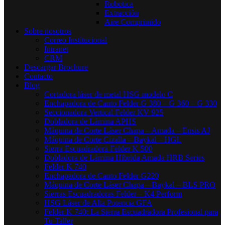
Robotica
Extracción
Aire Comprimido
Sobre nosotros
Correo Institucional
Intranet
CRM
Descargar Brochure
Contacto
Blog
Cortadora láser de metal HSG modelo C​
Enchapadora de Canto Felder G 380 – G 360 – G 330
Seccionadora Vertical Felder KV 925
Dobladora de Lámina APHS
Máquina de Corte Láser Chapa – Amada – Ensis AJ
Máquina de Corte Cizalla – Baykal – HGL
Sierra Escuadradora Felder K 500
Dobladora de Lámina Híbrida Amada HRB Series
Felder K 740
Enchapadora de Canto Felder G220
Máquina de Corte Láser Chapa – Baykal – BLS PRO
Sierras Escuadradoras Felder – K4 Perform
HSG Láser de Alta Potencia GFA
Felder K 740: La Sierra Escuadradora Profesional para
Tu Taller