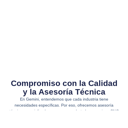
Compromiso con la Calidad
y la Asesoría Técnica​
En Gemini, entendemos que cada industria tiene
necesidades específicas. Por eso, ofrecemos asesoría
técnica especializada para recomendarte las maquinas CNC
metal barato que mejor se adapten a tus requerimientos.
Trabajamos con marcas reconocidas a nivel mundial,