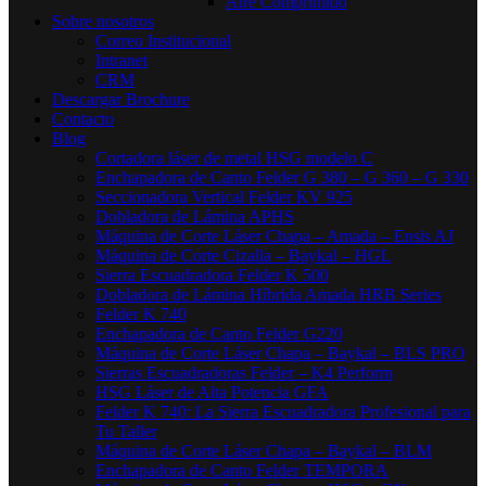
Aire Comprimido
Sobre nosotros
Correo Institucional
Intranet
CRM
Descargar Brochure
Contacto
Blog
Cortadora láser de metal HSG modelo C​
Enchapadora de Canto Felder G 380 – G 360 – G 330
Seccionadora Vertical Felder KV 925
Dobladora de Lámina APHS
Máquina de Corte Láser Chapa – Amada – Ensis AJ
Máquina de Corte Cizalla – Baykal – HGL
Sierra Escuadradora Felder K 500
Dobladora de Lámina Híbrida Amada HRB Series
Felder K 740
Enchapadora de Canto Felder G220
Máquina de Corte Láser Chapa – Baykal – BLS PRO
Sierras Escuadradoras Felder – K4 Perform
HSG Láser de Alta Potencia GFA
Felder K 740: La Sierra Escuadradora Profesional para
Tu Taller
Máquina de Corte Láser Chapa – Baykal – BLM
Enchapadora de Canto Felder TEMPORA