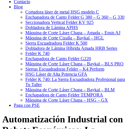
Contacto
Blog
Cortadora láser de metal HSG modelo C​
Enchapadora de Canto Felder G 380 – G 360 – G 330
Seccionadora Vertical Felder KV 925
Dobladora de Lámina APHS
Máquina de Corte Láser Chapa – Amada – Ensis AJ
Máquina de Corte Cizalla – Baykal – HGL
Sierra Escuadradora Felder K 500
Dobladora de Lámina Híbrida Amada HRB Series
Felder K 740
Enchapadora de Canto Felder G220
Máquina de Corte Láser Chapa – Baykal – BLS PRO
Sierras Escuadradoras Felder – K4 Perform
HSG Láser de Alta Potencia GFA
Felder K 740: La Sierra Escuadradora Profesional para
Tu Taller
Máquina de Corte Láser Chapa – Baykal – BLM
Enchapadora de Canto Felder TEMPORA
Máquina de Corte Láser Chapa – HSG – GX
Paga con PSE
Automatización Industrial con