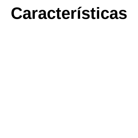
Características
Técnicas de la
Felder K-740
La Felder K-740 cuenta con un motor potente que
proporciona una velocidad de corte constante, además de
una mesa de trabajo extensible que permite manejar piezas
de gran tamaño. Su sistema de ajuste de altura y ángulo es
intuitivo, facilitando la operación para usuarios de todos los
niveles.