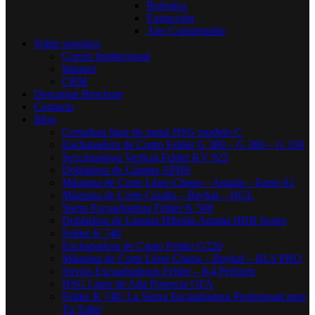
Robotica
Extracción
Aire Comprimido
Sobre nosotros
Correo Institucional
Intranet
CRM
Descargar Brochure
Contacto
Blog
Cortadora láser de metal HSG modelo C​
Enchapadora de Canto Felder G 380 – G 360 – G 330
Seccionadora Vertical Felder KV 925
Dobladora de Lámina APHS
Máquina de Corte Láser Chapa – Amada – Ensis AJ
Máquina de Corte Cizalla – Baykal – HGL
Sierra Escuadradora Felder K 500
Dobladora de Lámina Híbrida Amada HRB Series
Felder K 740
Enchapadora de Canto Felder G220
Máquina de Corte Láser Chapa – Baykal – BLS PRO
Sierras Escuadradoras Felder – K4 Perform
HSG Láser de Alta Potencia GFA
Felder K 740: La Sierra Escuadradora Profesional para
Tu Taller