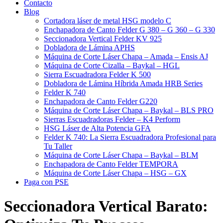
Contacto
Blog
Cortadora láser de metal HSG modelo C​
Enchapadora de Canto Felder G 380 – G 360 – G 330
Seccionadora Vertical Felder KV 925
Dobladora de Lámina APHS
Máquina de Corte Láser Chapa – Amada – Ensis AJ
Máquina de Corte Cizalla – Baykal – HGL
Sierra Escuadradora Felder K 500
Dobladora de Lámina Híbrida Amada HRB Series
Felder K 740
Enchapadora de Canto Felder G220
Máquina de Corte Láser Chapa – Baykal – BLS PRO
Sierras Escuadradoras Felder – K4 Perform
HSG Láser de Alta Potencia GFA
Felder K 740: La Sierra Escuadradora Profesional para
Tu Taller
Máquina de Corte Láser Chapa – Baykal – BLM
Enchapadora de Canto Felder TEMPORA
Máquina de Corte Láser Chapa – HSG – GX
Paga con PSE
Seccionadora Vertical Barato: