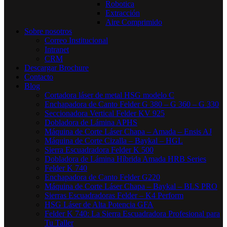
Robotica
Extracción
Aire Comprimido
Sobre nosotros
Correo Institucional
Intranet
CRM
Descargar Brochure
Contacto
Blog
Cortadora láser de metal HSG modelo C​
Enchapadora de Canto Felder G 380 – G 360 – G 330
Seccionadora Vertical Felder KV 925
Dobladora de Lámina APHS
Máquina de Corte Láser Chapa – Amada – Ensis AJ
Máquina de Corte Cizalla – Baykal – HGL
Sierra Escuadradora Felder K 500
Dobladora de Lámina Híbrida Amada HRB Series
Felder K 740
Enchapadora de Canto Felder G220
Máquina de Corte Láser Chapa – Baykal – BLS PRO
Sierras Escuadradoras Felder – K4 Perform
HSG Láser de Alta Potencia GFA
Felder K 740: La Sierra Escuadradora Profesional para
Tu Taller