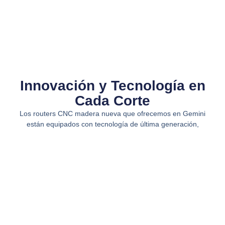
Innovación y Tecnología en
Cada Corte​
Los routers CNC madera nueva que ofrecemos en Gemini
están equipados con tecnología de última generación,
garantizando un rendimiento excepcional. Cuentan con
controladores avanzados que permiten un manejo intuitivo y
preciso, así como motores de alta potencia que aseguran
cortes rápidos y eficientes. Además, su diseño modular facilita
el mantenimiento y la adaptación a diferentes procesos de
producción, lo que los convierte en una inversión a largo plazo
para tu empresa.