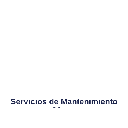
Servicios de Mantenimiento
que Ofrecemos​
En Gemini, ofrecemos una gama de servicios de
mantenimiento para routers CNC, que incluyen: 1.