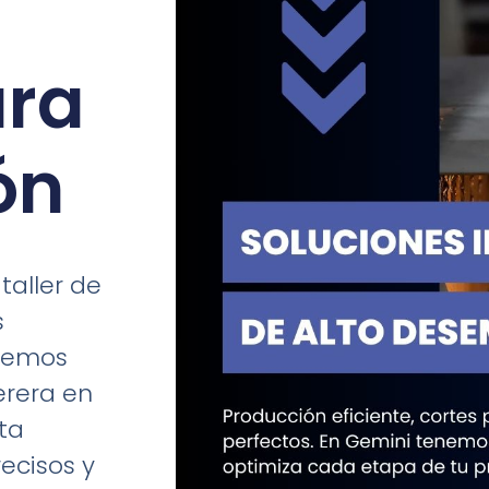
ara
ón
taller de
s
ndemos
erera en
ta
ecisos y