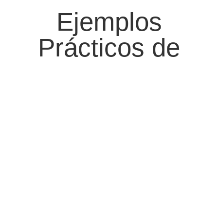
Ejemplos
Prácticos de
Nuestros
Equipos
Hemos trabajado con diversas empresas en Colombia,
proporcionando soluciones a medida que han transformado
sus procesos de producción. Desde la instalación de máquinas
de corte de alta precisión hasta la capacitación de personal,
cada paso está respaldado por nuestro equipo técnico
especializado que garantiza resultados óptimos.