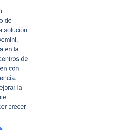
n
ro de
a solución
Gemini,
a en la
centros de
en con
iencia.
jorar la
ote
cer crecer