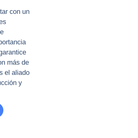
tar con un
es
de
portancia
garantice
Con más de
 el aliado
ucción y