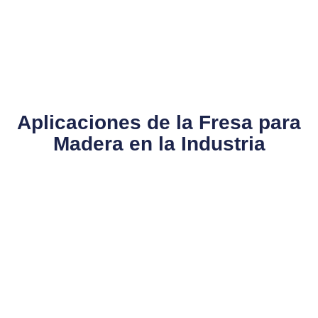
Aplicaciones de la Fresa para
Madera en la Industria​
Las fresas para madera son herramientas versátiles que se
utilizan en diferentes aplicaciones dentro de la industria
maderera. Por ejemplo, en la fabricación de muebles, las
fresas permiten realizar cortes precisos en tableros
melamínicos y madera maciza, garantizando acabados de alta
calidad. Además, en la producción de molduras y detalles
decorativos, una fresa bien mantenida proporciona la precisión
necesaria para crear diseños complejos. En Gemini, hemos
trabajado con diversas empresas del sector, ayudándolas a
optimizar sus procesos a través de nuestro servicio técnico
especializado.