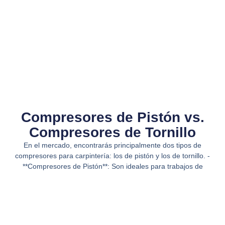
Compresores de Pistón vs.
Compresores de Tornillo​
En el mercado, encontrarás principalmente dos tipos de
compresores para carpintería: los de pistón y los de tornillo. -
**Compresores de Pistón**: Son ideales para trabajos de
menor demanda. Son más económicos y fáciles de transportar,
perfectos para talleres pequeños. - **Compresores de
Tornillo**: Aunque son más costosos, ofrecen un flujo de aire
constante y son ideales para operaciones que requieren un
uso intensivo y continuo. En Gemini, asesoramos a nuestros