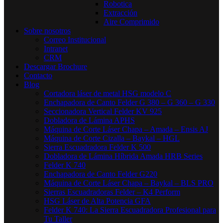
Robotica
Extracción
Aire Comprimido
Sobre nosotros
Correo Institucional
Intranet
CRM
Descargar Brochure
Contacto
Blog
Cortadora láser de metal HSG modelo C​
Enchapadora de Canto Felder G 380 – G 360 – G 330
Seccionadora Vertical Felder KV 925
Dobladora de Lámina APHS
Máquina de Corte Láser Chapa – Amada – Ensis AJ
Máquina de Corte Cizalla – Baykal – HGL
Sierra Escuadradora Felder K 500
Dobladora de Lámina Híbrida Amada HRB Series
Felder K 740
Enchapadora de Canto Felder G220
Máquina de Corte Láser Chapa – Baykal – BLS PRO
Sierras Escuadradoras Felder – K4 Perform
HSG Láser de Alta Potencia GFA
Felder K 740: La Sierra Escuadradora Profesional para
Tu Taller