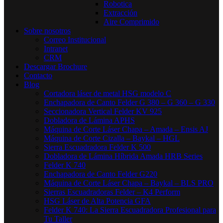
Robotica
Extracción
Aire Comprimido
Sobre nosotros
Correo Institucional
Intranet
CRM
Descargar Brochure
Contacto
Blog
Cortadora láser de metal HSG modelo C​
Enchapadora de Canto Felder G 380 – G 360 – G 330
Seccionadora Vertical Felder KV 925
Dobladora de Lámina APHS
Máquina de Corte Láser Chapa – Amada – Ensis AJ
Máquina de Corte Cizalla – Baykal – HGL
Sierra Escuadradora Felder K 500
Dobladora de Lámina Híbrida Amada HRB Series
Felder K 740
Enchapadora de Canto Felder G220
Máquina de Corte Láser Chapa – Baykal – BLS PRO
Sierras Escuadradoras Felder – K4 Perform
HSG Láser de Alta Potencia GFA
Felder K 740: La Sierra Escuadradora Profesional para
Tu Taller