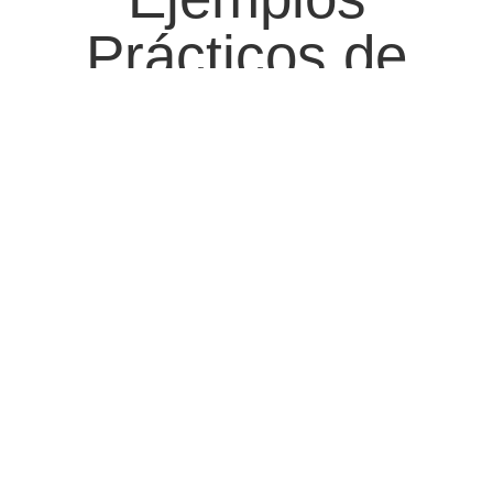
Prácticos de
Aplicación
Nuestras dobladoras de lámina usadas son ideales para
diversas aplicaciones en la industria metalmecánica. Desde la
fabricación de componentes estructurales hasta el doblado de
piezas para maquinaria, estas máquinas se adaptan a tus
necesidades específicas. Te invitamos a conocer casos de
éxito donde nuestros clientes han optimizado sus procesos
gracias a nuestras soluciones.