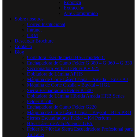
Robotica
Extracción
Aire Comprimido
Sobre nosotros
Correo Institucional
Intranet
CRM
Descargar Brochure
Contacto
Blog
Cortadora láser de metal HSG modelo C​
Enchapadora de Canto Felder G 380 – G 360 – G 330
Seccionadora Vertical Felder KV 925
Dobladora de Lámina APHS
Máquina de Corte Láser Chapa – Amada – Ensis AJ
Máquina de Corte Cizalla – Baykal – HGL
Sierra Escuadradora Felder K 500
Dobladora de Lámina Híbrida Amada HRB Series
Felder K 740
Enchapadora de Canto Felder G220
Máquina de Corte Láser Chapa – Baykal – BLS PRO
Sierras Escuadradoras Felder – K4 Perform
HSG Láser de Alta Potencia GFA
Felder K 740: La Sierra Escuadradora Profesional para
Tu Taller