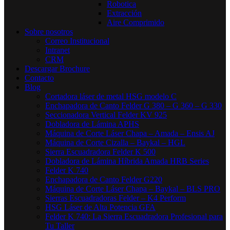
Robotica
Extracción
Aire Comprimido
Sobre nosotros
Correo Institucional
Intranet
CRM
Descargar Brochure
Contacto
Blog
Cortadora láser de metal HSG modelo C​
Enchapadora de Canto Felder G 380 – G 360 – G 330
Seccionadora Vertical Felder KV 925
Dobladora de Lámina APHS
Máquina de Corte Láser Chapa – Amada – Ensis AJ
Máquina de Corte Cizalla – Baykal – HGL
Sierra Escuadradora Felder K 500
Dobladora de Lámina Híbrida Amada HRB Series
Felder K 740
Enchapadora de Canto Felder G220
Máquina de Corte Láser Chapa – Baykal – BLS PRO
Sierras Escuadradoras Felder – K4 Perform
HSG Láser de Alta Potencia GFA
Felder K 740: La Sierra Escuadradora Profesional para
Tu Taller