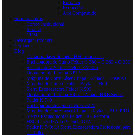
Robotica
Extracción
Aire Comprimido
Sobre nosotros
Correo Institucional
Intranet
CRM
Descargar Brochure
Contacto
Blog
Cortadora láser de metal HSG modelo C​
Enchapadora de Canto Felder G 380 – G 360 – G 330
Seccionadora Vertical Felder KV 925
Dobladora de Lámina APHS
Máquina de Corte Láser Chapa – Amada – Ensis AJ
Máquina de Corte Cizalla – Baykal – HGL
Sierra Escuadradora Felder K 500
Dobladora de Lámina Híbrida Amada HRB Series
Felder K 740
Enchapadora de Canto Felder G220
Máquina de Corte Láser Chapa – Baykal – BLS PRO
Sierras Escuadradoras Felder – K4 Perform
HSG Láser de Alta Potencia GFA
Felder K 740: La Sierra Escuadradora Profesional para
Tu Taller