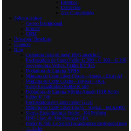
Robotica
Extracción
Aire Comprimido
Sobre nosotros
Correo Institucional
Intranet
CRM
Descargar Brochure
Contacto
Blog
Cortadora láser de metal HSG modelo C​
Enchapadora de Canto Felder G 380 – G 360 – G 330
Seccionadora Vertical Felder KV 925
Dobladora de Lámina APHS
Máquina de Corte Láser Chapa – Amada – Ensis AJ
Máquina de Corte Cizalla – Baykal – HGL
Sierra Escuadradora Felder K 500
Dobladora de Lámina Híbrida Amada HRB Series
Felder K 740
Enchapadora de Canto Felder G220
Máquina de Corte Láser Chapa – Baykal – BLS PRO
Sierras Escuadradoras Felder – K4 Perform
HSG Láser de Alta Potencia GFA
Felder K 740: La Sierra Escuadradora Profesional para
Tu Taller