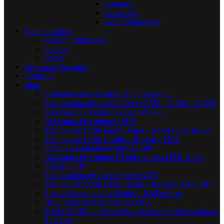
Robotica
Extracción
Aire Comprimido
Sobre nosotros
Correo Institucional
Intranet
CRM
Descargar Brochure
Contacto
Blog
Cortadora láser de metal HSG modelo C​
Enchapadora de Canto Felder G 380 – G 360 – G 330
Seccionadora Vertical Felder KV 925
Dobladora de Lámina APHS
Máquina de Corte Láser Chapa – Amada – Ensis AJ
Máquina de Corte Cizalla – Baykal – HGL
Sierra Escuadradora Felder K 500
Dobladora de Lámina Híbrida Amada HRB Series
Felder K 740
Enchapadora de Canto Felder G220
Máquina de Corte Láser Chapa – Baykal – BLS PRO
Sierras Escuadradoras Felder – K4 Perform
HSG Láser de Alta Potencia GFA
Felder K 740: La Sierra Escuadradora Profesional para
Tu Taller