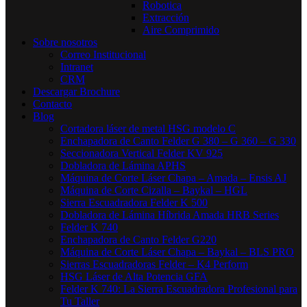
Robotica
Extracción
Aire Comprimido
Sobre nosotros
Correo Institucional
Intranet
CRM
Descargar Brochure
Contacto
Blog
Cortadora láser de metal HSG modelo C​
Enchapadora de Canto Felder G 380 – G 360 – G 330
Seccionadora Vertical Felder KV 925
Dobladora de Lámina APHS
Máquina de Corte Láser Chapa – Amada – Ensis AJ
Máquina de Corte Cizalla – Baykal – HGL
Sierra Escuadradora Felder K 500
Dobladora de Lámina Híbrida Amada HRB Series
Felder K 740
Enchapadora de Canto Felder G220
Máquina de Corte Láser Chapa – Baykal – BLS PRO
Sierras Escuadradoras Felder – K4 Perform
HSG Láser de Alta Potencia GFA
Felder K 740: La Sierra Escuadradora Profesional para
Tu Taller