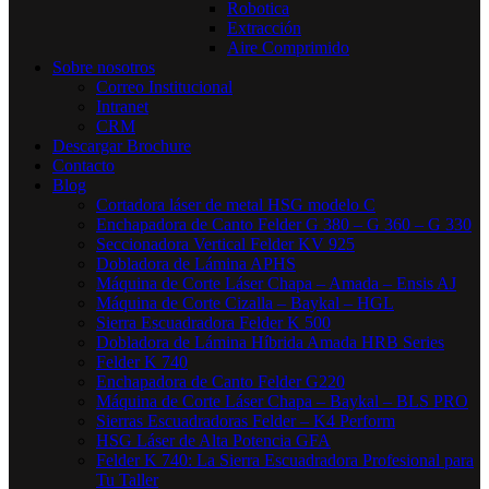
Robotica
Extracción
Aire Comprimido
Sobre nosotros
Correo Institucional
Intranet
CRM
Descargar Brochure
Contacto
Blog
Cortadora láser de metal HSG modelo C​
Enchapadora de Canto Felder G 380 – G 360 – G 330
Seccionadora Vertical Felder KV 925
Dobladora de Lámina APHS
Máquina de Corte Láser Chapa – Amada – Ensis AJ
Máquina de Corte Cizalla – Baykal – HGL
Sierra Escuadradora Felder K 500
Dobladora de Lámina Híbrida Amada HRB Series
Felder K 740
Enchapadora de Canto Felder G220
Máquina de Corte Láser Chapa – Baykal – BLS PRO
Sierras Escuadradoras Felder – K4 Perform
HSG Láser de Alta Potencia GFA
Felder K 740: La Sierra Escuadradora Profesional para
Tu Taller