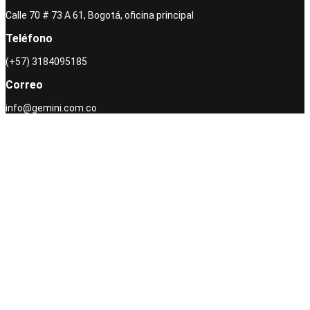
Calle 70 # 73 A 61, Bogotá, oficina principal
Teléfono
(+57) 3184095185
Correo
info@gemini.com.co