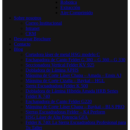
Robotica
Extracción
Aire Comprimido
Sobre nosotros
Correo Institucional
Intranet
CRM
Descargar Brochure
Contacto
Blog
Cortadora láser de metal HSG modelo C​
Enchapadora de Canto Felder G 380 – G 360 – G 330
Seccionadora Vertical Felder KV 925
Dobladora de Lámina APHS
Máquina de Corte Láser Chapa – Amada – Ensis AJ
Máquina de Corte Cizalla – Baykal – HGL
Sierra Escuadradora Felder K 500
Dobladora de Lámina Híbrida Amada HRB Series
Felder K 740
Enchapadora de Canto Felder G220
Máquina de Corte Láser Chapa – Baykal – BLS PRO
Sierras Escuadradoras Felder – K4 Perform
HSG Láser de Alta Potencia GFA
Felder K 740: La Sierra Escuadradora Profesional para
Tu Taller