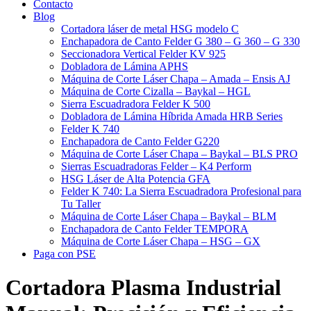
Contacto
Blog
Cortadora láser de metal HSG modelo C​
Enchapadora de Canto Felder G 380 – G 360 – G 330
Seccionadora Vertical Felder KV 925
Dobladora de Lámina APHS
Máquina de Corte Láser Chapa – Amada – Ensis AJ
Máquina de Corte Cizalla – Baykal – HGL
Sierra Escuadradora Felder K 500
Dobladora de Lámina Híbrida Amada HRB Series
Felder K 740
Enchapadora de Canto Felder G220
Máquina de Corte Láser Chapa – Baykal – BLS PRO
Sierras Escuadradoras Felder – K4 Perform
HSG Láser de Alta Potencia GFA
Felder K 740: La Sierra Escuadradora Profesional para
Tu Taller
Máquina de Corte Láser Chapa – Baykal – BLM
Enchapadora de Canto Felder TEMPORA
Máquina de Corte Láser Chapa – HSG – GX
Paga con PSE
Cortadora Plasma Industrial