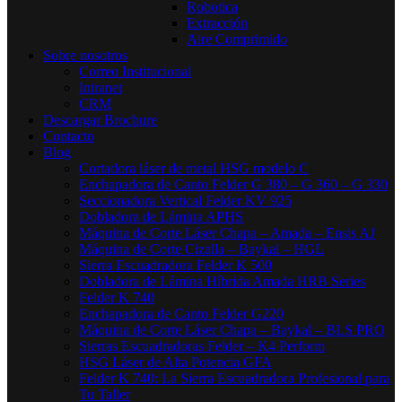
Robotica
Extracción
Aire Comprimido
Sobre nosotros
Correo Institucional
Intranet
CRM
Descargar Brochure
Contacto
Blog
Cortadora láser de metal HSG modelo C​
Enchapadora de Canto Felder G 380 – G 360 – G 330
Seccionadora Vertical Felder KV 925
Dobladora de Lámina APHS
Máquina de Corte Láser Chapa – Amada – Ensis AJ
Máquina de Corte Cizalla – Baykal – HGL
Sierra Escuadradora Felder K 500
Dobladora de Lámina Híbrida Amada HRB Series
Felder K 740
Enchapadora de Canto Felder G220
Máquina de Corte Láser Chapa – Baykal – BLS PRO
Sierras Escuadradoras Felder – K4 Perform
HSG Láser de Alta Potencia GFA
Felder K 740: La Sierra Escuadradora Profesional para
Tu Taller