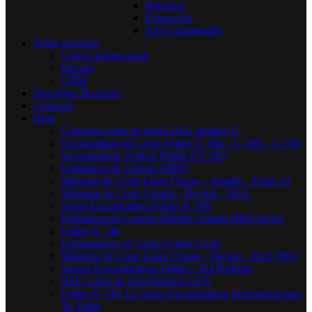
Robotica
Extracción
Aire Comprimido
Sobre nosotros
Correo Institucional
Intranet
CRM
Descargar Brochure
Contacto
Blog
Cortadora láser de metal HSG modelo C​
Enchapadora de Canto Felder G 380 – G 360 – G 330
Seccionadora Vertical Felder KV 925
Dobladora de Lámina APHS
Máquina de Corte Láser Chapa – Amada – Ensis AJ
Máquina de Corte Cizalla – Baykal – HGL
Sierra Escuadradora Felder K 500
Dobladora de Lámina Híbrida Amada HRB Series
Felder K 740
Enchapadora de Canto Felder G220
Máquina de Corte Láser Chapa – Baykal – BLS PRO
Sierras Escuadradoras Felder – K4 Perform
HSG Láser de Alta Potencia GFA
Felder K 740: La Sierra Escuadradora Profesional para
Tu Taller