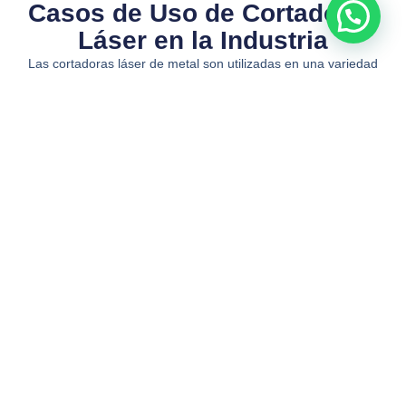
Casos de Uso de Cortadoras
Láser en la Industria​
Las cortadoras láser de metal son utilizadas en una variedad
de sectores industriales. Algunas aplicaciones incluyen: -
**Fabricación de Piezas**: Desde componentes automotrices
hasta estructuras metálicas, las cortadoras láser permiten la
fabricación de piezas complejas con alta precisión. -
**Prototipos Rápidos**: Ideal para el desarrollo de prototipos,
donde la velocidad y precisión son esenciales. -
**Personalización**: Permiten la personalización de productos
con grabados y cortes específicos, aumentando la
competitividad en el mercado. - **Industria de la
Construcción**: Utilizadas para cortar y dar forma a estructuras
metálicas utilizadas en la construcción de edificios y puentes.