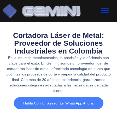
Cortadora Láser de Metal:
Proveedor de Soluciones
Industriales en Colombia
En la industria metalmecánica, la precisión y la eficiencia son
clave para el éxito. En Gemini, somos un proveedor líder de
cortadoras láser de metal, ofreciendo tecnología de punta que
optimiza los procesos de corte y mejora la calidad del producto
final. Con más de 20 años de experiencia, garantizamos
soluciones integrales adaptadas a las necesidades de cada
cliente.
Habla Con Un Asesor En WhatsApp Ahora.