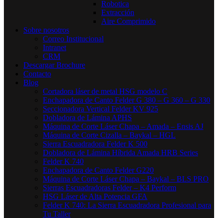
Robotica
Extracción
Aire Comprimido
Sobre nosotros
Correo Institucional
Intranet
CRM
Descargar Brochure
Contacto
Blog
Cortadora láser de metal HSG modelo C​
Enchapadora de Canto Felder G 380 – G 360 – G 330
Seccionadora Vertical Felder KV 925
Dobladora de Lámina APHS
Máquina de Corte Láser Chapa – Amada – Ensis AJ
Máquina de Corte Cizalla – Baykal – HGL
Sierra Escuadradora Felder K 500
Dobladora de Lámina Híbrida Amada HRB Series
Felder K 740
Enchapadora de Canto Felder G220
Máquina de Corte Láser Chapa – Baykal – BLS PRO
Sierras Escuadradoras Felder – K4 Perform
HSG Láser de Alta Potencia GFA
Felder K 740: La Sierra Escuadradora Profesional para
Tu Taller