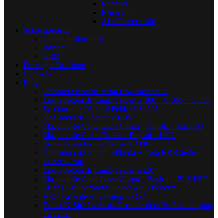
Robotica
Extracción
Aire Comprimido
Sobre nosotros
Correo Institucional
Intranet
CRM
Descargar Brochure
Contacto
Blog
Cortadora láser de metal HSG modelo C​
Enchapadora de Canto Felder G 380 – G 360 – G 330
Seccionadora Vertical Felder KV 925
Dobladora de Lámina APHS
Máquina de Corte Láser Chapa – Amada – Ensis AJ
Máquina de Corte Cizalla – Baykal – HGL
Sierra Escuadradora Felder K 500
Dobladora de Lámina Híbrida Amada HRB Series
Felder K 740
Enchapadora de Canto Felder G220
Máquina de Corte Láser Chapa – Baykal – BLS PRO
Sierras Escuadradoras Felder – K4 Perform
HSG Láser de Alta Potencia GFA
Felder K 740: La Sierra Escuadradora Profesional para
Tu Taller