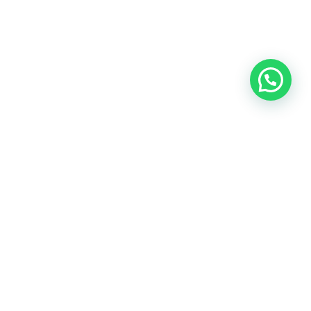
Casos de Uso de la
Soldadora Láser Profesional​
Las aplicaciones de la soldadora láser profesional son
amplias y versátiles. En el sector metalmecánico, se
utiliza para la fabricación de componentes