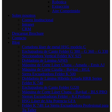
Robotica
Extracción
Aire Comprimido
Sobre nosotros
Correo Institucional
Intranet
CRM
Descargar Brochure
Contacto
Blog
Cortadora láser de metal HSG modelo C​
Enchapadora de Canto Felder G 380 – G 360 – G 330
Seccionadora Vertical Felder KV 925
Dobladora de Lámina APHS
Máquina de Corte Láser Chapa – Amada – Ensis AJ
Máquina de Corte Cizalla – Baykal – HGL
Sierra Escuadradora Felder K 500
Dobladora de Lámina Híbrida Amada HRB Series
Felder K 740
Enchapadora de Canto Felder G220
Máquina de Corte Láser Chapa – Baykal – BLS PRO
Sierras Escuadradoras Felder – K4 Perform
HSG Láser de Alta Potencia GFA
Felder K 740: La Sierra Escuadradora Profesional para
Tu Taller