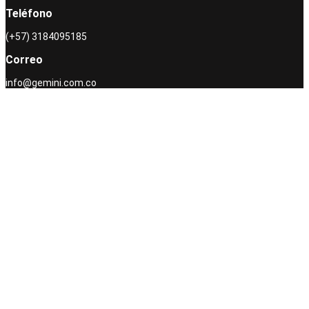
Teléfono
(+57) 3184095185
Correo
info@gemini.com.co