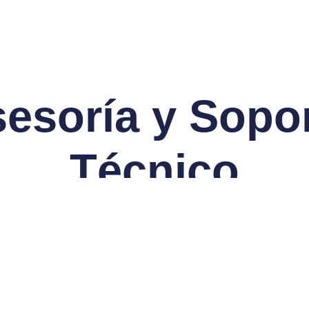
esoría y Sopo
Técnico
Empresas en Colombia ya han transformado su proceso de
producción gracias a nuestras máquinas de soldadura
industrial económica. Desde pequeños talleres hasta grandes
fábricas, nuestros equipos han demostrado su eficiencia y
calidad en diversas aplicaciones, incluyendo la fabricación de
estructuras metálicas y componentes para la industria
maderera.