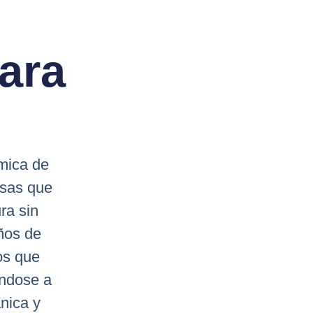
ara
mica de
esas que
ra sin
ños de
os que
ándose a
nica y