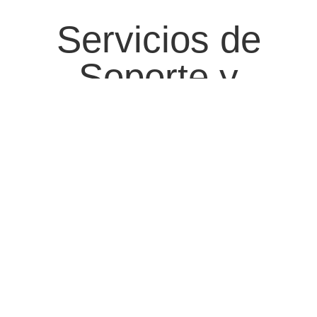
Servicios de
Soporte y
Capacitación
En Gemini, no solo vendemos maquinaria; también ofrecemos
un servicio integral que incluye asesoría técnica especializada,
instalación y puesta en marcha de los equipos. Además,
proporcionamos capacitación y entrenamiento para tus
operarios, asegurando que cada persona esté preparada para
utilizar los equipos de manera efectiva. Nuestro servicio de
mantenimiento preventivo y correctivo garantiza que tus
máquinas operen al máximo rendimiento.