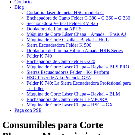
Contacto
Blog
Cortadora láser de metal HSG modelo C​
Enchapadora de Canto Felder G 380 – G 360 – G 330
Seccionadora Vertical Felder KV 925
Dobladora de Lámina APHS
Máquina de Corte Láser Chapa – Amada – Ensis AJ
Máquina de Corte Cizalla – Baykal – HGL
Sierra Escuadradora Felder K 500
Dobladora de Lámina Híbrida Amada HRB Series
Felder K 740
Enchapadora de Canto Felder G220
Máquina de Corte Láser Chapa – Baykal – BLS PRO
Sierras Escuadradoras Felder – K4 Perform
HSG Láser de Alta Potencia GFA
Felder K 740: La Sierra Escuadradora Profesional para
Tu Taller
Máquina de Corte Láser Chapa – Baykal – BLM
Enchapadora de Canto Felder TEMPORA
Máquina de Corte Láser Chapa – HSG – GX
Paga con PSE
Consumibles para Corte